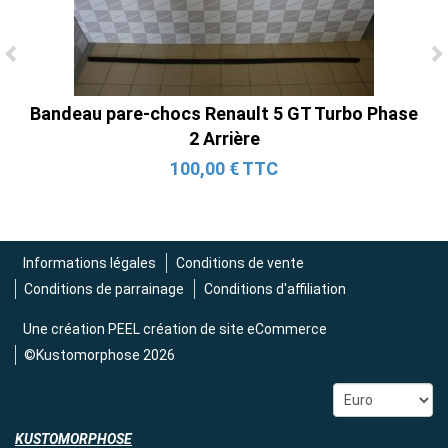
Ligne Cat-Back Active 4 Sorties avec
Tube en H pour Ford Mustang GT & V6
Bandeau pare-chocs Renault 5 GT Turbo Phase
(2015-2023)
2 Arrière
2 690,00 € TTC
100,00 € TTC
Informations légales
Conditions de vente
Conditions de parrainage
Conditions d'affiliation
Une création
PEEL création de site eCommerce
©Kustomorphose 2026
KUSTOMORPHOSE