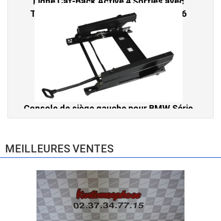
Console de siège gauche pour BMW Série
3 E46 (hors Cabriolet et CSL) et BMW X3
E83 (2004-2010)
865,00 € TTC
MEILLEURES VENTES