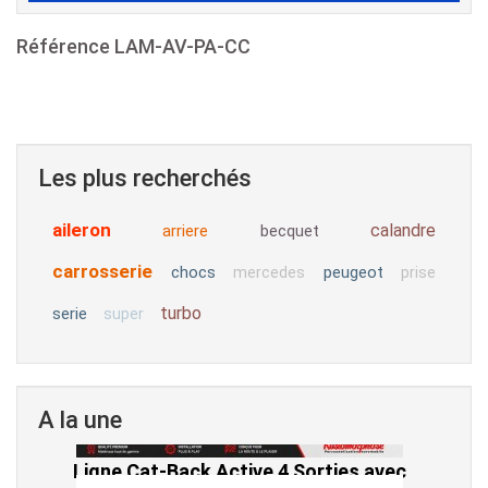
Référence
LAM-AV-PA-CC
Les plus recherchés
aileron
calandre
arriere
becquet
carrosserie
chocs
peugeot
mercedes
prise
turbo
serie
super
A la une