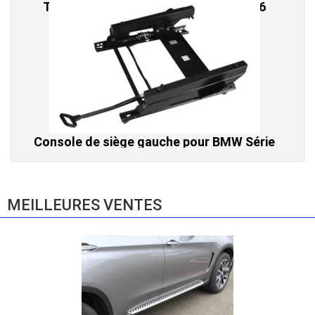
Console de siège gauche pour BMW Série
3 E46 (hors Cabriolet et CSL) et BMW X3
E83 (2004-2010)
865,00 € TTC
MEILLEURES VENTES