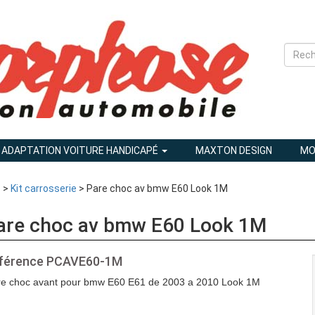
ADAPTATION VOITURE HANDICAPÉ
MAXTON DESIGN
MO
1
>
Kit carrosserie
> Pare choc av bmw E60 Look 1M
are choc av bmw E60 Look 1M
férence
PCAVE60-1M
re choc avant pour bmw E60 E61 de 2003 a 2010 Look 1M