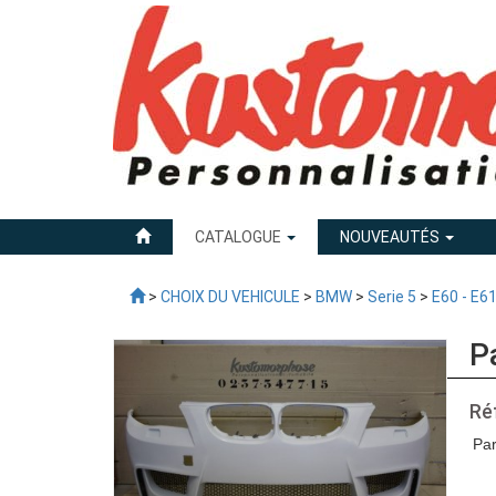
CATALOGUE
NOUVEAUTÉS
>
CHOIX DU VEHICULE
>
BMW
>
Serie 5
>
E60 - E6
P
Ré
Pa