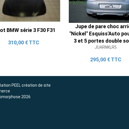
Ligne Cat-Back Active 4 Sorties
avec Tube en H pour Ford Mustang
Jupe de pare choc arri
ot BMW série 3 F30 F31
GT & V6 (2015-2023)
"Nickel" Esquiss'Auto po
2 690,00 € TTC
3 et 5 portes double so
310,00 € TTC
JUARNKLR5
295,00 € TTC
éation
PEEL création de site
erce
omorphose 2026