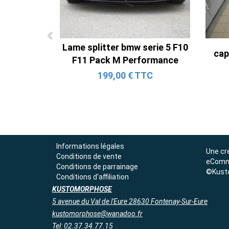
Lame splitter bmw serie 5 F10
cap
F11 Pack M Performance
199,00 € TTC
Informations légales
Une cr
Conditions de vente
eComm
Conditions de parrainage
©Kust
Conditions d'affiliation
KUSTOMORPHOSE
5 avenue du Val de l'Eure 28630 Fontenay-Sur-Eure
kustomorphose@wanadoo.fr
Tel: 02.37.34.77.15