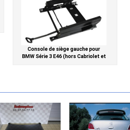
Console de siège gauche pour
BMW Série 3 E46 (hors Cabriolet et
CSL) et BMW X3 E83 (2004-2010)
865,00 € TTC