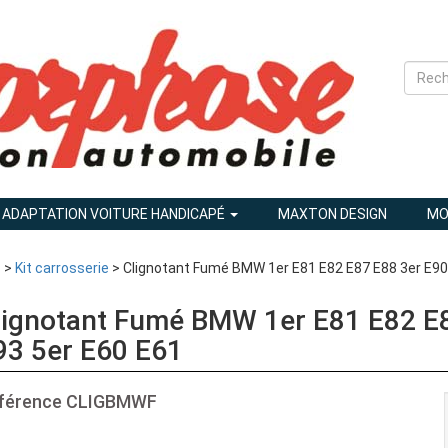
ADAPTATION VOITURE HANDICAPÉ
MAXTON DESIGN
MO
1
>
Kit carrosserie
> Clignotant Fumé BMW 1er E81 E82 E87 E88 3er E90
lignotant Fumé BMW 1er E81 E82 E
93 5er E60 E61
férence
CLIGBMWF