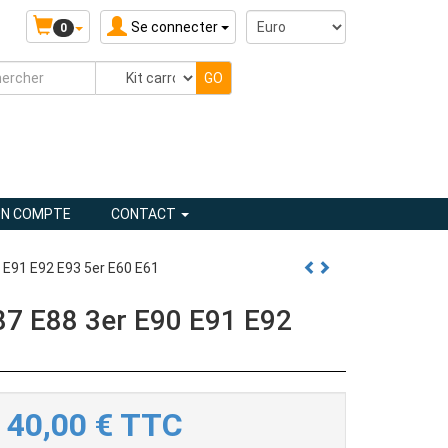
Se connecter
0
N COMPTE
CONTACT
 E91 E92 E93 5er E60 E61
87 E88 3er E90 E91 E92
40,00
€
TTC