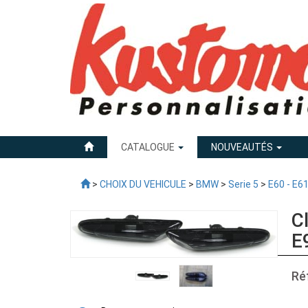
CATALOGUE
NOUVEAUTÉS
>
CHOIX DU VEHICULE
>
BMW
>
Serie 5
>
E60 - E6
C
E
Ré