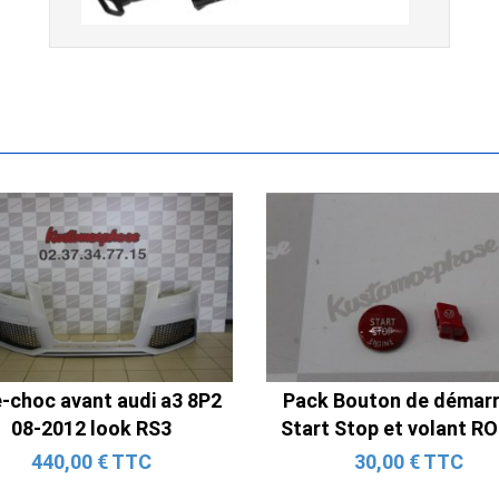
BMW Série 3 E46 (hors Cabriolet et
CSL) et BMW X3 E83 (2004-2010)
865,00 € TTC
Ligne Cat-Back Active 4 Sorties
avec Tube en H pour Ford Mustang
-choc avant audi a3 8P2
Pack Bouton de démar
GT & V6 (2015-2023)
08-2012 look RS3
Start Stop et volant R
2 690,00 € TTC
440,00 € TTC
30,00 € TTC