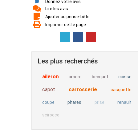
Donnez votre avis
Lire les avis
Ajouter au pense-bête
Imprimer cette page
Les plus recherchés
aileron
arriere
becquet
caisse
carrosserie
capot
casquette
phares
coupe
prise
renault
scirocco