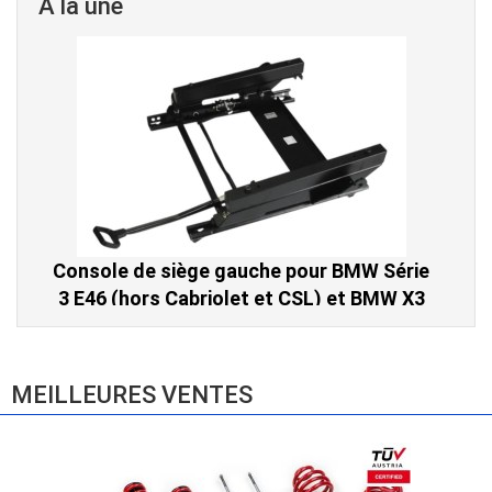
A la une
Console de siège gauche pour BMW Série
3 E46 (hors Cabriolet et CSL) et BMW X3
E83 (2004-2010)
865,00 € TTC
MEILLEURES VENTES