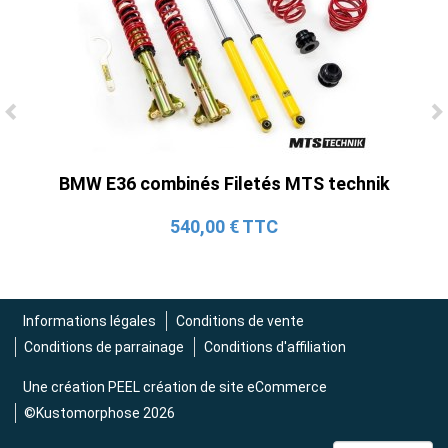
Ligne Cat-Back Active 4 Sorties avec
Tube en H pour Ford Mustang GT & V6
BMW E36 combinés Filetés MTS technik
(2015-2023)
2 690,00 € TTC
540,00 € TTC
Informations légales
Conditions de vente
Conditions de parrainage
Conditions d'affiliation
Une création
PEEL création de site eCommerce
©Kustomorphose 2026