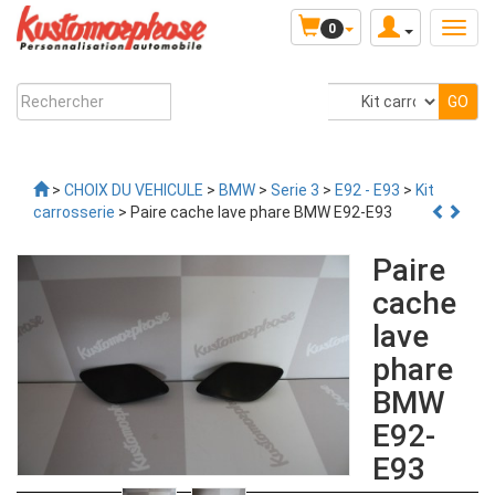
0
>
CHOIX DU VEHICULE
>
BMW
>
Serie 3
>
E92 - E93
>
Kit
carrosserie
> Paire cache lave phare BMW E92-E93
Paire
cache
lave
phare
BMW
E92-
E93