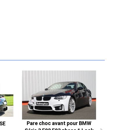
Pare choc avant pour BMW
SE