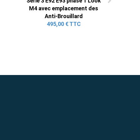
Série 3 E92 E93 phase 1 Look
M4 avec emplacement des
Anti-Brouillard
495,00 € TTC