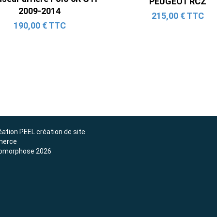
PEUGEOT RCZ
2009-2014
2 690,00 € TTC
215,00 € TTC
190,00 € TTC
éation
PEEL création de site
erce
omorphose 2026