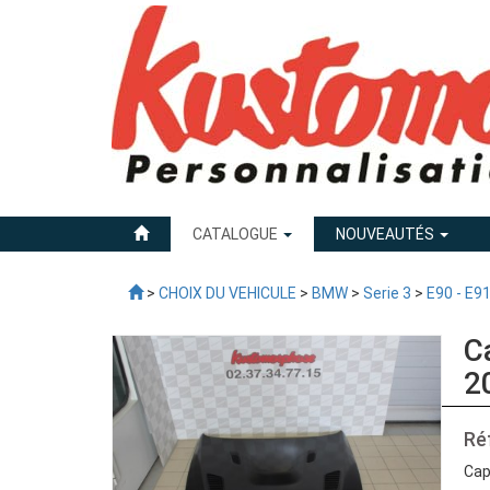
CATALOGUE
NOUVEAUTÉS
>
CHOIX DU VEHICULE
>
BMW
>
Serie 3
>
E90 - E9
C
2
Ré
Cap