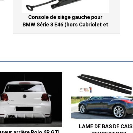
Console de siège gauche pour
BMW Série 3 E46 (hors Cabriolet et
CSL) et BMW X3 E83 (2004-2010)
865,00 € TTC
Ligne Cat-Back Active 4 Sorties
avec Tube en H pour Ford Mustang
LAME DE BAS DE CAIS
useur arrière Polo 6R GTI
GT & V6 (2015-2023)