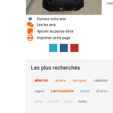
non
Donnez votre avis
Lire les avis
Ajouter au pense-bête
Imprimer cette page
Les plus recherchés
aileron
arriere
becquet
calandre
carrosserie
capot
chocs
phares
turbo
prise
renault
super