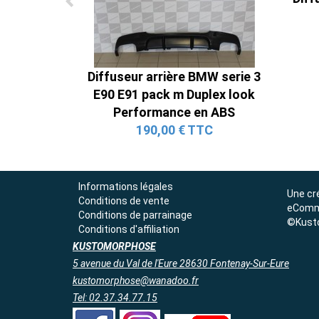
Diffuseur arrière BMW serie 3
E90 E91 pack m Duplex look
Performance en ABS
190,00 € TTC
Informations légales
Une cr
Conditions de vente
eComm
Conditions de parrainage
©Kust
Conditions d'affiliation
KUSTOMORPHOSE
5 avenue du Val de l'Eure 28630 Fontenay-Sur-Eure
kustomorphose@wanadoo.fr
Tel: 02.37.34.77.15