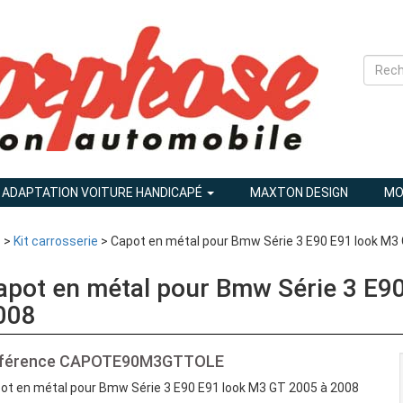
ADAPTATION VOITURE HANDICAPÉ
MAXTON DESIGN
MO
1
>
Kit carrosserie
> Capot en métal pour Bmw Série 3 E90 E91 look M3
apot en métal pour Bmw Série 3 E9
008
férence
CAPOTE90M3GTTOLE
ot en métal pour Bmw Série 3 E90 E91 look M3 GT 2005 à 2008