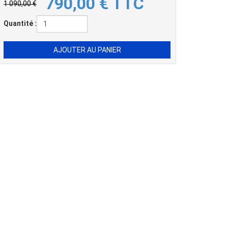
790,00
€
TTC
1 090,00 €
Quantité :