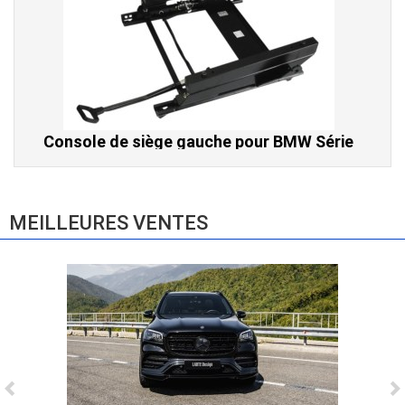
Console de siège gauche pour BMW Série
3 E46 (hors Cabriolet et CSL) et BMW X3
E83 (2004-2010)
865,00 € TTC
MEILLEURES VENTES