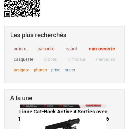
Les plus recherchés
carrosserie
arriere
calandre
capot
casquette
citroen
diffuseur
mercedes
peugeot
phares
prise
super
A la une