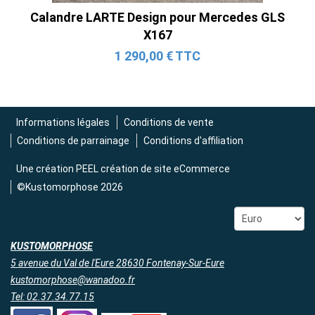
Calandre LARTE Design pour Mercedes GLS
Ligne Cat-Back Active 4 Sorties avec
X167
Tube en H pour Ford Mustang GT & V6
1 290,00 € TTC
(2015-2023)
2 690,00 € TTC
Informations légales
Conditions de vente
Conditions de parrainage
Conditions d'affiliation
Une création
PEEL création de site eCommerce
©Kustomorphose 2026
KUSTOMORPHOSE
5 avenue du Val de l'Eure 28630 Fontenay-Sur-Eure
kustomorphose@wanadoo.fr
Tel: 02.37.34.77.15