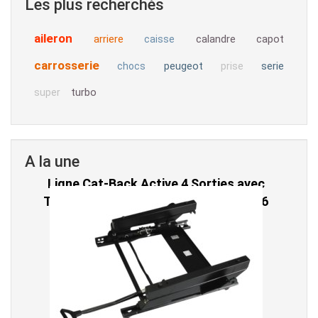
Les plus recherchés
aileron
arriere
calandre
capot
caisse
carrosserie
peugeot
serie
chocs
prise
turbo
super
A la une