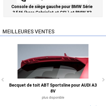
Console de siège gauche pour BMW Série
3 E46 (hors Cabriolet et CSL) et BMW X3
E83 (2004-2010)
865,00 € TTC
MEILLEURES VENTES
Becquet de toit ABT Sportsline pour AUDI A3
Ligne Cat-Back Active 4 Sorties avec
8V
Tube en H pour Ford Mustang GT & V6
plus disponible
(2015-2023)
2 690,00 € TTC