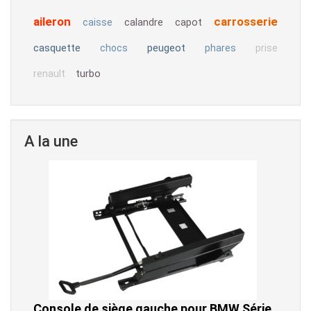
aileron
carrosserie
calandre
capot
caisse
casquette
peugeot
chocs
phares
prise
turbo
renault
A la une
Console de siège gauche pour BMW Série