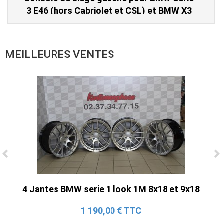
3 E46 (hors Cabriolet et CSL) et BMW X3
E83 (2004-2010)
865,00 € TTC
MEILLEURES VENTES
Ligne Cat-Back Active 4 Sorties avec
Tube en H pour Ford Mustang GT & V6
4 Jantes BMW serie 1 look 1M 8x18 et 9x18
(2015-2023)
2 690,00 € TTC
1 190,00 € TTC