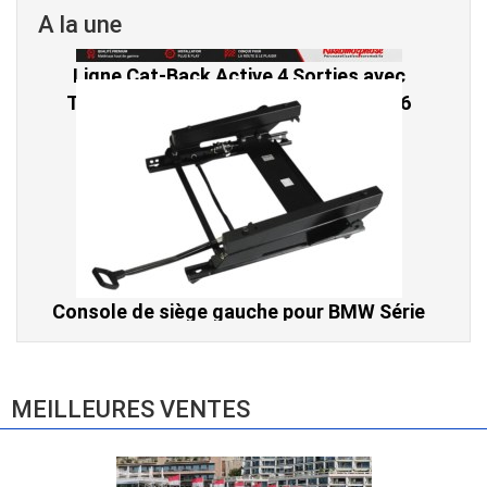
A la une
Console de siège gauche pour BMW Série
3 E46 (hors Cabriolet et CSL) et BMW X3
E83 (2004-2010)
865,00 € TTC
MEILLEURES VENTES