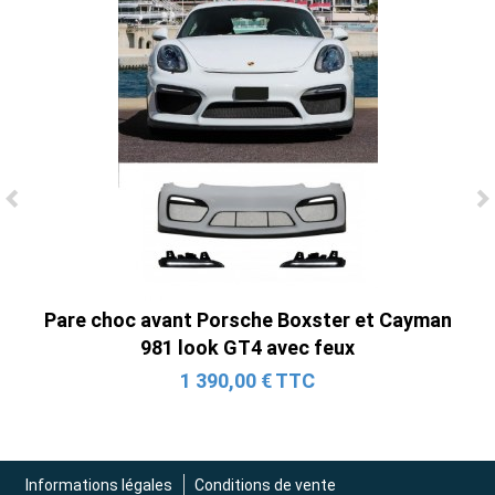
Ligne Cat-Back Active 4 Sorties avec
Tube en H pour Ford Mustang GT & V6
(2015-2023)
2 690,00 € TTC
Pare choc avant Porsche Boxster et Cayman
981 look GT4 avec feux
1 390,00 € TTC
Informations légales
Conditions de vente