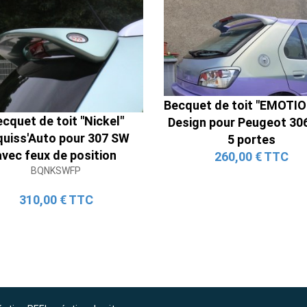
Ligne Cat-Back Active 4 Sorties
avec Tube en H pour Ford Mustang
Becquet de toit "EMOTI
cquet de toit "Nickel"
GT & V6 (2015-2023)
Design pour Peugeot 306
quiss'Auto pour 307 SW
2 690,00 € TTC
5 portes
avec feux de position
260,00 € TTC
BQNKSWFP
310,00 € TTC