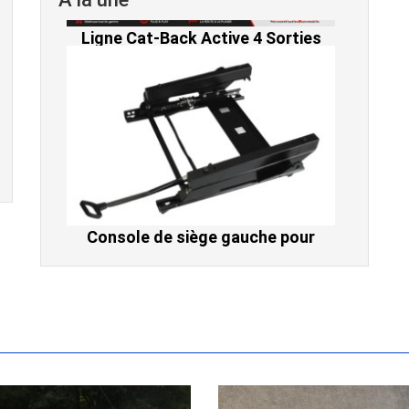
Console de siège gauche pour
BMW Série 3 E46 (hors Cabriolet et
CSL) et BMW X3 E83 (2004-2010)
865,00 € TTC