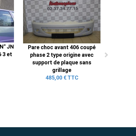
ON" JN
Pare choc avant 406 coupé
 3 et
phase 2 type origine avec
support de plaque sans
grillage
485,00 € TTC