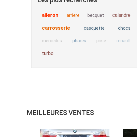
aileron
calandre
arriere
becquet
carrosserie
casquette
chocs
mercedes
phares
prise
renault
turbo
MEILLEURES VENTES