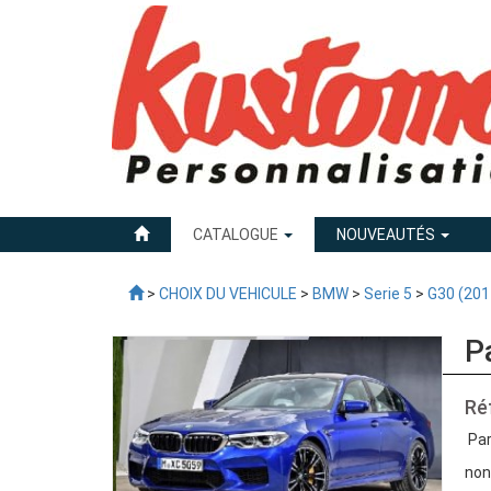
CATALOGUE
NOUVEAUTÉS
>
CHOIX DU VEHICULE
>
BMW
>
Serie 5
>
G30 (201
P
Ré
Par
non