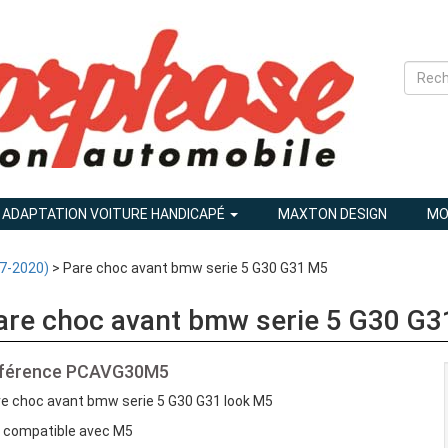
ADAPTATION VOITURE HANDICAPÉ
MAXTON DESIGN
MO
7-2020)
> Pare choc avant bmw serie 5 G30 G31 M5
are choc avant bmw serie 5 G30 G
férence
PCAVG30M5
e choc avant bmw serie 5 G30 G31 look M5
 compatible avec M5