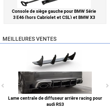
Console de siège gauche pour BMW Série
3 E46 (hors Cabriolet et CSL) et BMW X3
E83 (2004-2010)
865,00 € TTC
MEILLEURES VENTES
Ligne Cat-Back Active 4 Sorties avec
Lame centrale de diffuseur arrière racing pour
Tube en H pour Ford Mustang GT & V6
audi RS3
(2015-2023)