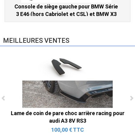
Console de siège gauche pour BMW Série
3 E46 (hors Cabriolet et CSL) et BMW X3
E83 (2004-2010)
865,00 € TTC
MEILLEURES VENTES
Ligne Cat-Back Active 4 Sorties avec
Lame de coin de pare choc arrière racing pour
Tube en H pour Ford Mustang GT & V6
audi A3 8V RS3
(2015-2023)
100,00 € TTC
2 690,00 € TTC