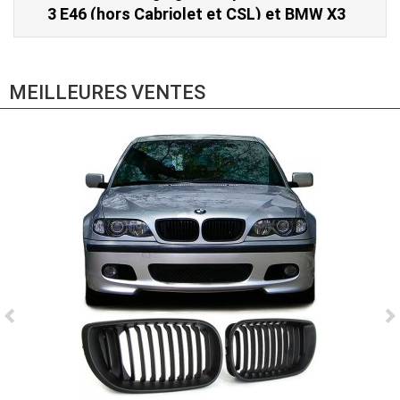
3 E46 (hors Cabriolet et CSL) et BMW X3
E83 (2004-2010)
865,00 € TTC
MEILLEURES VENTES
Ligne Cat-Back Active 4 Sorties avec
Tube en H pour Ford Mustang GT & V6
(2015-2023)
2 690,00 € TTC