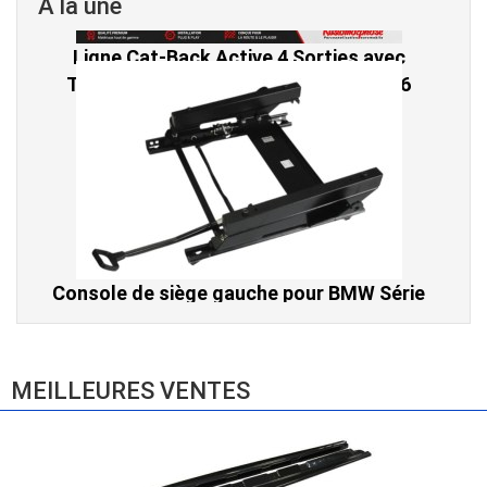
A la une
Console de siège gauche pour BMW Série
3 E46 (hors Cabriolet et CSL) et BMW X3
E83 (2004-2010)
865,00 € TTC
MEILLEURES VENTES