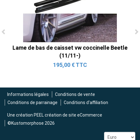
Ligne Cat-Back Active 4 Sorties avec
Lame de bas de caisset vw coccinelle Beetle
Tube en H pour Ford Mustang GT & V6
(11/11-)
(2015-2023)
195,00 € TTC
2 690,00 € TTC
Informations légales
Conditions de vente
Conditions de parrainage
Conditions d'affiliation
Une création
PEEL création de site eCommerce
©Kustomorphose 2026