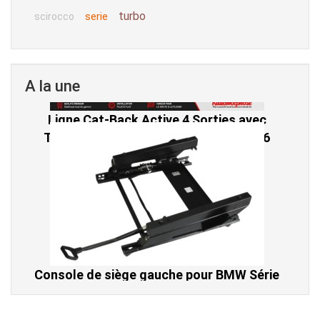
turbo
serie
scirocco
A la une
Console de siège gauche pour BMW Série
3 E46 (hors Cabriolet et CSL) et BMW X3
E83 (2004-2010)
865,00 € TTC