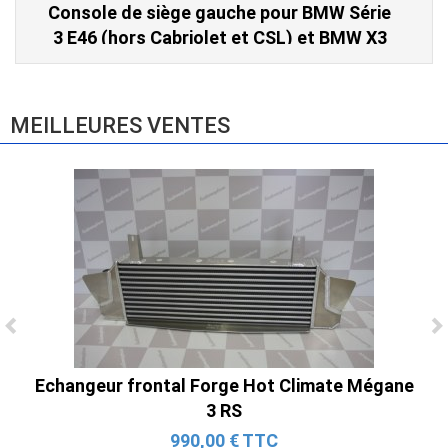
Console de siège gauche pour BMW Série
3 E46 (hors Cabriolet et CSL) et BMW X3
E83 (2004-2010)
865,00 € TTC
MEILLEURES VENTES
Ligne Cat-Back Active 4 Sorties avec
Tube en H pour Ford Mustang GT & V6
Echangeur frontal Forge Hot Climate Mégane
(2015-2023)
3 RS
2 690,00 € TTC
990,00 € TTC