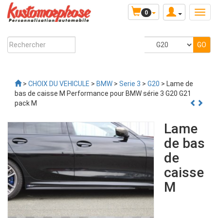
0
>
CHOIX DU VEHICULE
>
BMW
>
Serie 3
>
G20
> Lame de
bas de caisse M Performance pour BMW série 3 G20 G21
pack M
Lame
de bas
de
caisse
M