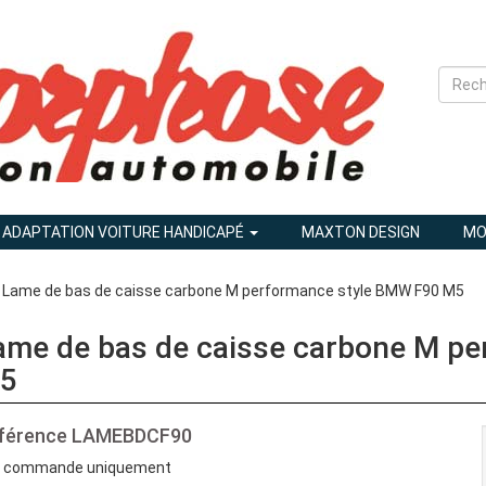
ADAPTATION VOITURE HANDICAPÉ
MAXTON DESIGN
MO
 Lame de bas de caisse carbone M performance style BMW F90 M5
ame de bas de caisse carbone M p
5
férence
LAMEBDCF90
 commande uniquement