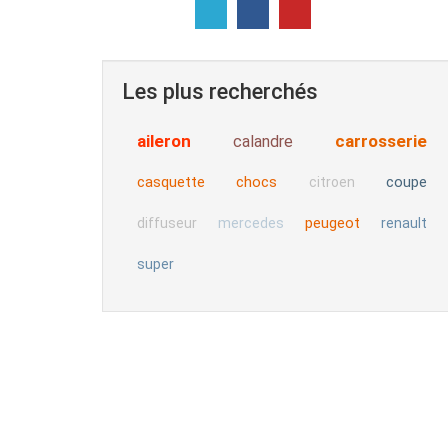
Les plus recherchés
aileron
carrosserie
calandre
casquette
chocs
coupe
citroen
peugeot
diffuseur
mercedes
renault
super