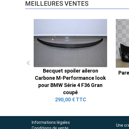
MEILLEURES VENTES
Becquet spoiler aileron
Pare
Carbone M-Performance look
pour BMW Série 4 F36 Gran
coupé
290,00 € TTC
Informations légales
Une cr
Conditions de vente