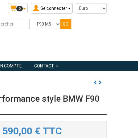
Se connecter
0
N COMPTE
CONTACT
erformance style BMW F90
590,00
€
TTC