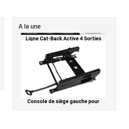
A la une
Console de siège gauche pour
BMW Série 3 E46 (hors Cabriolet et
CSL) et BMW X3 E83 (2004-2010)
865,00 € TTC