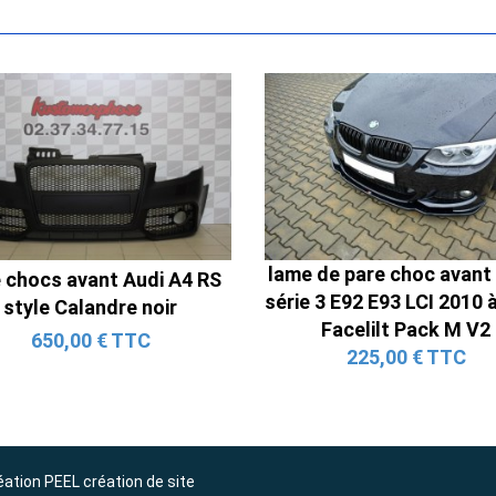
Ligne Cat-Back Active 4 Sorties
avec Tube en H pour Ford Mustang
lame de pare choc avan
 chocs avant Audi A4 RS
GT & V6 (2015-2023)
série 3 E92 E93 LCI 2010 
style Calandre noir
2 690,00 € TTC
Facelilt Pack M V2
650,00 € TTC
225,00 € TTC
éation
PEEL création de site