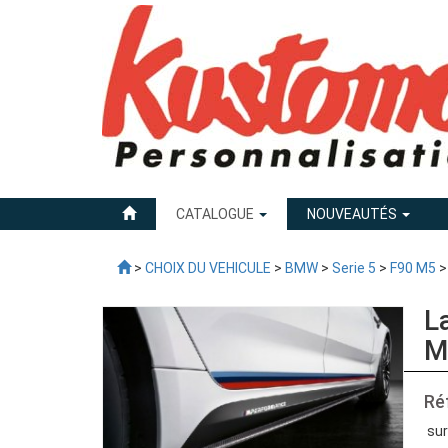
CATALOGUE
NOUVEAUTÉS
>
CHOIX DU VEHICULE
>
BMW
>
Serie 5
>
F90 M5
>
L
M
Ré
sur