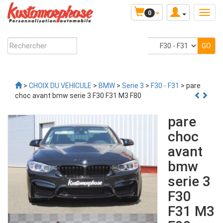
0
>
CHOIX DU VEHICULE
>
BMW
>
Serie 3
>
F30 - F31
> pare
choc avant bmw serie 3 F30 F31 M3 F80
pare
choc
avant
bmw
serie 3
F30
F31 M3