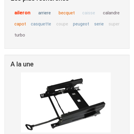
aileron
arriere
becquet
calandre
caisse
capot
casquette
coupe
peugeot
serie
super
turbo
A la une