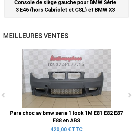
Console de siège gauche pour BMW Série
3 E46 (hors Cabriolet et CSL) et BMW X3
E83 (2004-2010)
865,00 € TTC
MEILLEURES VENTES
Ligne Cat-Back Active 4 Sorties avec
Tube en H pour Ford Mustang GT & V6
Pare choc av bmw serie 1 look 1M E81 E82 E87
(2015-2023)
E88 en ABS
2 690,00 € TTC
420,00 € TTC