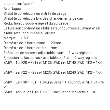
suspension "sport".
Avantages:
Stabilité du véhicule en entrée de virage
Stabilité du véhicule lors des changements de cap
Réduction du sous-virage et du survirage
La livraison contient un stabilisateur pour l'essieu avant et un
stabilisateur pour l'essieu arrière
Marque:
H&R
Diamètre de la barre avant:
28mm
Diamètre de la barre arrière:
mm
Exécution de barres / adjustable avant:
2-way réglable
Ejecución de las barras / ajustable arrière:
0-way réglable
BMW
1er F20 + F21 inkl M135i 2WD inkl M140i 2WD
1K2 + 1K4
BMW
2er F22 + F23 inkl M235i 2WD inkl M240i 2WD
1K2 + 1K4
BMW
3er F30 + F31 + F34 Lim/Sedan + TouringSW
3L + 3K + 3-
V
BMW
4er Coupe F32+F33+F36 incl CabrioConvertible
3C