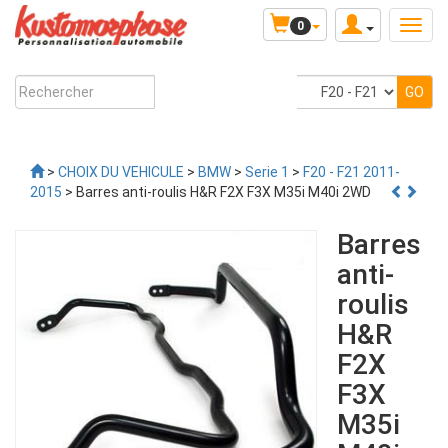
0
>
CHOIX DU VEHICULE
>
BMW
>
Serie 1
>
F20 - F21 2011-
2015
> Barres anti-roulis H&R F2X F3X M35i M40i 2WD
Barres
anti-
roulis
H&R
F2X
F3X
M35i