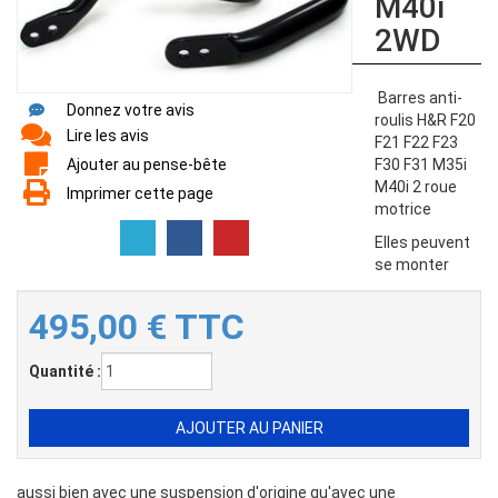
M40i
2WD
Barres anti-
Donnez votre avis
roulis H&R F20
Lire les avis
F21 F22 F23
Ajouter au pense-bête
F30 F31 M35i
M40i 2 roue
Imprimer cette page
motrice
Elles peuvent
se monter
495,00
€
TTC
Quantité :
aussi bien avec une suspension d'origine qu'avec une