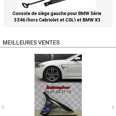
Console de siège gauche pour BMW Série
3 E46 (hors Cabriolet et CSL) et BMW X3
E83 (2004-2010)
865,00 € TTC
MEILLEURES VENTES
Ligne Cat-Back Active 4 Sorties avec
Tube en H pour Ford Mustang GT & V6
(2015-2023)