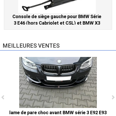
Console de siège gauche pour BMW Série
3 E46 (hors Cabriolet et CSL) et BMW X3
E83 (2004-2010)
865,00 € TTC
MEILLEURES VENTES
Ligne Cat-Back Active 4 Sorties avec
Tube en H pour Ford Mustang GT & V6
lame de pare choc avant BMW série 3 E92 E93