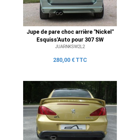
Jupe de pare choc arrière "Nickel"
Esquiss'Auto pour 307 SW
JUARNKSW2L2
280,00 € TTC