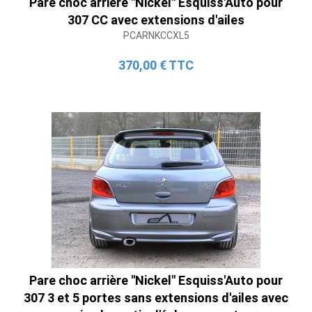
Pare choc arrière "Nickel" Esquiss'Auto pour
307 CC avec extensions d'ailes
PCARNKCCXL5
370,00 € TTC
Pare choc arrière "Nickel" Esquiss'Auto pour
307 3 et 5 portes sans extensions d'ailes avec