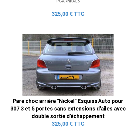
PCARNKXL5
325,00 € TTC
Pare choc arrière "Nickel" Esquiss'Auto pour
307 3 et 5 portes sans extensions d'ailes avec
double sortie d'échappement
325,00 € TTC