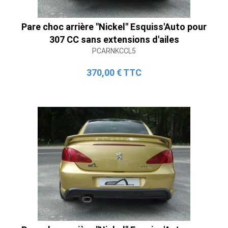
Pare choc arrière "Nickel" Esquiss'Auto pour
307 CC sans extensions d'ailes
PCARNKCCL5
370,00 € TTC