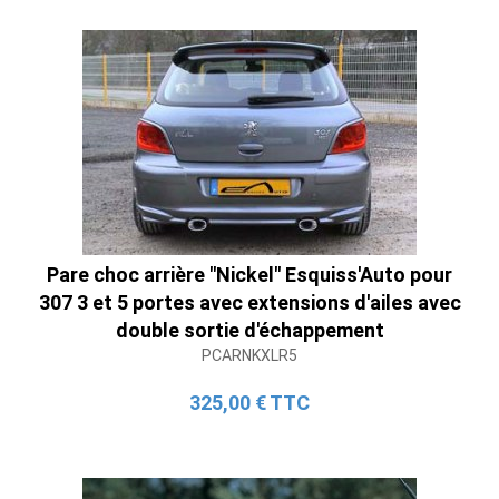
Pare choc arrière "Nickel" Esquiss'Auto pour
307 3 et 5 portes avec extensions d'ailes avec
double sortie d'échappement
PCARNKXLR5
325,00 € TTC