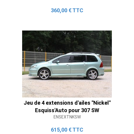
360,00 € TTC
Jeu de 4 extensions d'ailes "Nickel"
Esquiss'Auto pour 307 SW
ENSEXTNKSW
615,00 € TTC