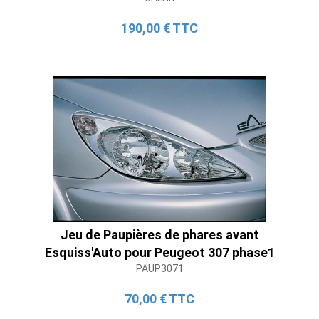
190,00 € TTC
Jeu de Paupières de phares avant
Esquiss'Auto pour Peugeot 307 phase1
PAUP3071
70,00 € TTC