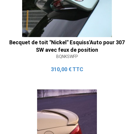
Becquet de toit "Nickel" Esquiss'Auto pour 307
SW avec feux de position
BQNKSWFP
310,00 € TTC