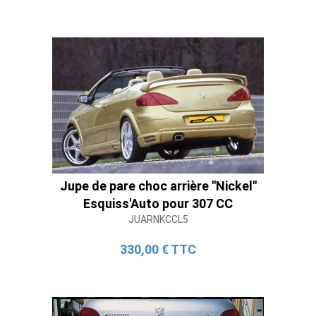
Jupe de pare choc arrière "Nickel"
Esquiss'Auto pour 307 CC
JUARNKCCL5
330,00 € TTC