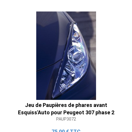
Jeu de Paupières de phares avant
Esquiss'Auto pour Peugeot 307 phase 2
PAUP3072
75,00 € TTC