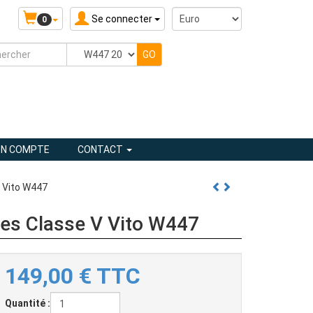
Se connecter
0
N COMPTE
CONTACT
V Vito W447
des Classe V Vito W447
149,00
€
TTC
Quantité :