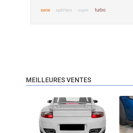
turbo
serie
splitters
super
MEILLEURES VENTES