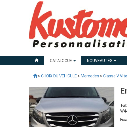
CATALOGUE
NOUVEAUTÉS
>
CHOIX DU VEHICULE
>
Mercedes
>
Classe V Vit
E
Fab
W44
Fix