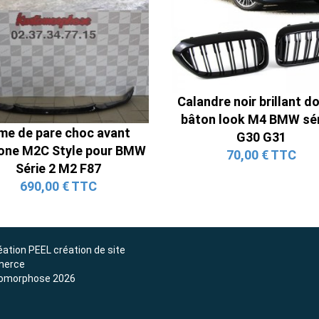
Ligne Cat-Back Active 4 Sorties
avec Tube en H pour Ford Mustang
GT & V6 (2015-2023)
2 690,00 € TTC
Calandre noir brillant d
bâton look M4 BMW sér
me de pare choc avant
G30 G31
one M2C Style pour BMW
70,00 € TTC
Série 2 M2 F87
690,00 € TTC
éation
PEEL création de site
erce
omorphose 2026