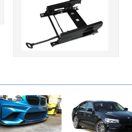
Console de siège gauche pour
BMW Série 3 E46 (hors Cabriolet et
CSL) et BMW X3 E83 (2004-2010)
865,00 € TTC