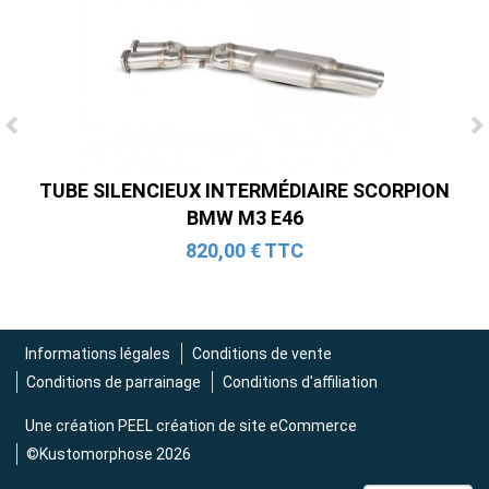
Ligne Cat-Back Active 4 Sorties avec
Tube en H pour Ford Mustang GT & V6
TUBE SILENCIEUX INTERMÉDIAIRE SCORPION
(2015-2023)
BMW M3 E46
2 690,00 € TTC
820,00 € TTC
Informations légales
Conditions de vente
Conditions de parrainage
Conditions d'affiliation
Une création
PEEL création de site eCommerce
©Kustomorphose 2026