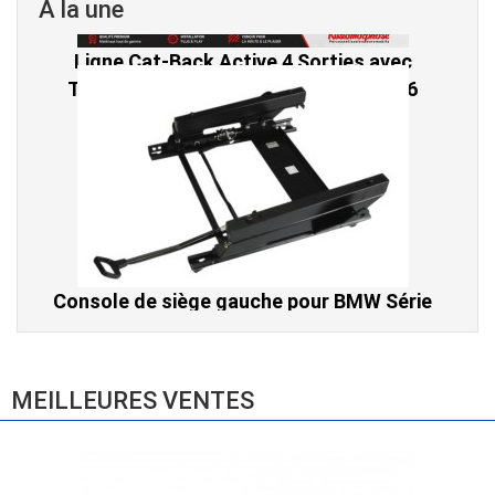
A la une
Console de siège gauche pour BMW Série
3 E46 (hors Cabriolet et CSL) et BMW X3
E83 (2004-2010)
865,00 € TTC
MEILLEURES VENTES