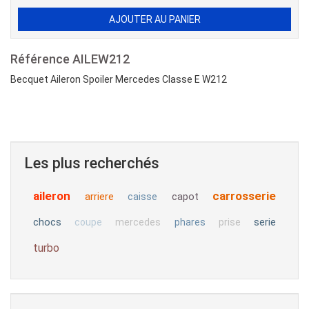
Référence
AILEW212
Becquet Aileron Spoiler Mercedes Classe E W212
Les plus recherchés
aileron
carrosserie
arriere
capot
caisse
chocs
serie
coupe
mercedes
phares
prise
turbo