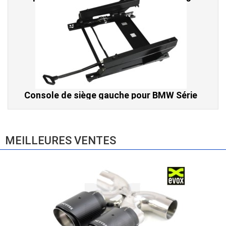
Console de siège gauche pour BMW Série
3 E46 (hors Cabriolet et CSL) et BMW X3
E83 (2004-2010)
865,00 € TTC
MEILLEURES VENTES