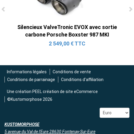
Ligne Cat-Back Active 4 Sorties avec
Tube en H pour Ford Mustang GT & V6
Silencieux ValveTronic EVOX avec sortie
(2015-2023)
carbone Porsche Boxster 987 MKI
2 690,00 € TTC
2 549,00 € TTC
Informations légales
Conditions de vente
Conditions de parrainage
Conditions d'affiliation
Une création
PEEL création de site eCommerce
©Kustomorphose 2026
KUSTOMORPHOSE
5 avenue du Val de l'Eure 28630 Fontenay-Sur-Eure