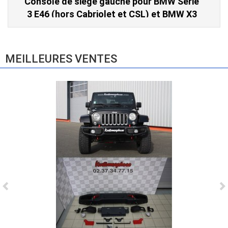
Console de siège gauche pour BMW Série
3 E46 (hors Cabriolet et CSL) et BMW X3
E83 (2004-2010)
865,00 € TTC
MEILLEURES VENTES
Ligne Cat-Back Active 4 Sorties avec
Tube en H pour Ford Mustang GT & V6
(2015-2023)
2 690,00 € TTC