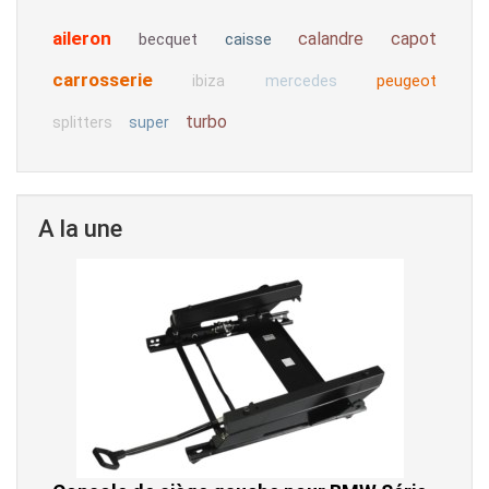
aileron
calandre
capot
becquet
caisse
carrosserie
peugeot
ibiza
mercedes
turbo
splitters
super
A la une