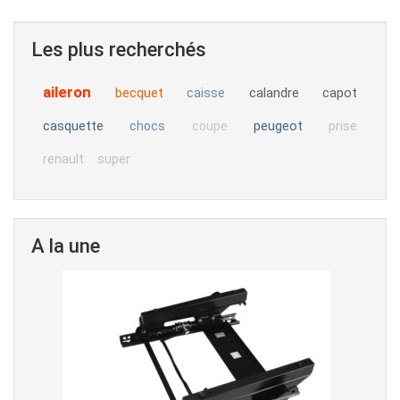
Les plus recherchés
aileron
becquet
calandre
capot
caisse
casquette
peugeot
chocs
coupe
prise
renault
super
A la une