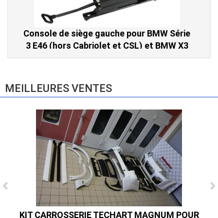
Console de siège gauche pour BMW Série
3 E46 (hors Cabriolet et CSL) et BMW X3
E83 (2004-2010)
865,00 € TTC
MEILLEURES VENTES
Ligne Cat-Back Active 4 Sorties avec
Tube en H pour Ford Mustang GT & V6
KIT CARROSSERIE TECHART MAGNUM POUR