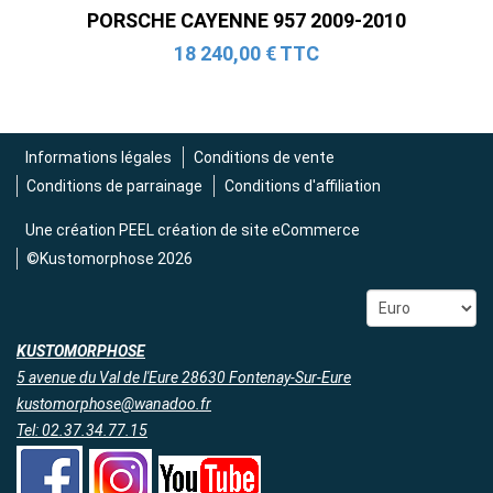
(2015-2023)
PORSCHE CAYENNE 957 2009-2010
2 690,00 € TTC
18 240,00 € TTC
Informations légales
Conditions de vente
Conditions de parrainage
Conditions d'affiliation
Une création
PEEL création de site eCommerce
©Kustomorphose 2026
KUSTOMORPHOSE
5 avenue du Val de l'Eure 28630 Fontenay-Sur-Eure
kustomorphose@wanadoo.fr
Tel: 02.37.34.77.15