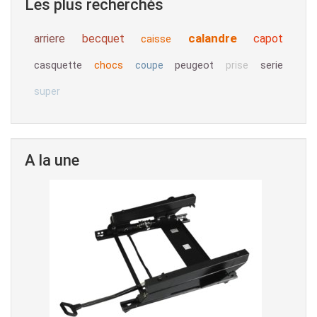
Les plus recherchés
calandre
arriere
becquet
capot
caisse
casquette
chocs
peugeot
serie
coupe
prise
super
A la une