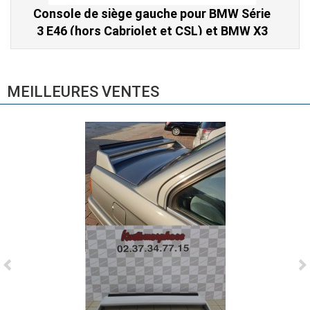
Console de siège gauche pour BMW Série
3 E46 (hors Cabriolet et CSL) et BMW X3
E83 (2004-2010)
865,00 € TTC
MEILLEURES VENTES
Ligne Cat-Back Active 4 Sorties avec
Tube en H pour Ford Mustang GT & V6
(2015-2023)
2 690,00 € TTC