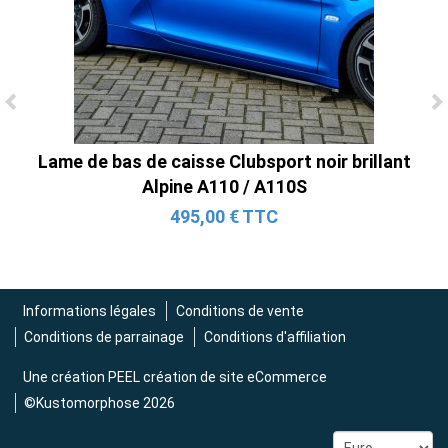
Ligne Cat-Back Active 4 Sorties avec
Tube en H pour Ford Mustang GT & V6
Lame de bas de caisse Clubsport noir brillant
(2015-2023)
Alpine A110 / A110S
2 690,00 € TTC
495,00 € TTC
Informations légales
Conditions de vente
Conditions de parrainage
Conditions d'affiliation
Une création
PEEL création de site eCommerce
©Kustomorphose 2026