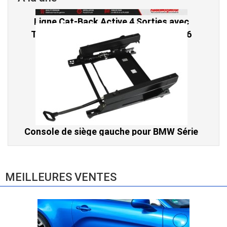
Console de siège gauche pour BMW Série
3 E46 (hors Cabriolet et CSL) et BMW X3
E83 (2004-2010)
865,00 € TTC
MEILLEURES VENTES