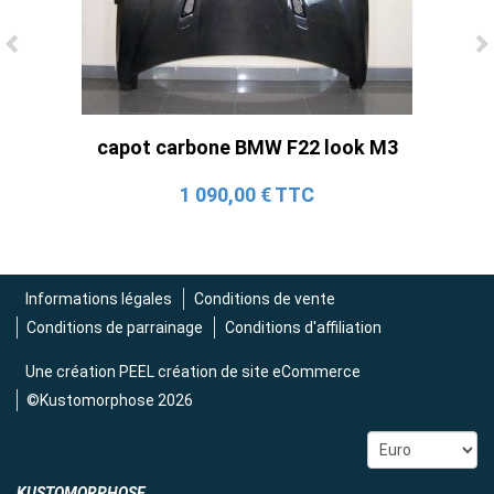
Ligne Cat-Back Active 4 Sorties avec
Tube en H pour Ford Mustang GT & V6
(2015-2023)
2 690,00 € TTC
capot carbone BMW F22 look M3
1 090,00 € TTC
Informations légales
Conditions de vente
Conditions de parrainage
Conditions d'affiliation
Une création
PEEL création de site eCommerce
©Kustomorphose 2026
KUSTOMORPHOSE