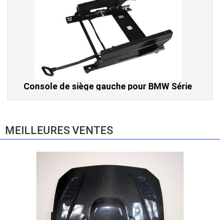
Console de siège gauche pour BMW Série
3 E46 (hors Cabriolet et CSL) et BMW X3
E83 (2004-2010)
865,00 € TTC
MEILLEURES VENTES