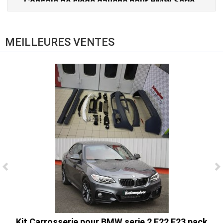
3 E46 (hors Cabriolet et CSL) et BMW X3
E83 (2004-2010)
865,00 € TTC
MEILLEURES VENTES
Kit Carrosserie pour BMW serie 2 F22 F23 pack