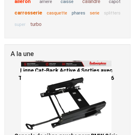
aileron
calandre
arriere
caisse
capot
carrosserie
casquette
phares
serie
splitters
turbo
super
A la une
Ligne Cat-Back Active 4 Sorties avec
Tube en H pour Ford Mustang GT & V6
(2015-2023)
2 690,00 € TTC
Console de siège gauche pour BMW Série