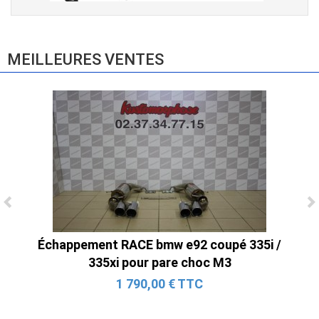
Console de siège gauche pour BMW Série
3 E46 (hors Cabriolet et CSL) et BMW X3
E83 (2004-2010)
865,00 € TTC
MEILLEURES VENTES
Échappement RACE bmw e92 coupé 335i /
335xi pour pare choc M3
1 790,00 € TTC