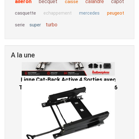
aileron
becquet
calandre
capot
caisse
casquette
peugeot
echappement
mercedes
turbo
serie
super
A la une
Ligne Cat-Back Active 4 Sorties avec
Tube en H pour Ford Mustang GT & V6
(2015-2023)
2 690,00 € TTC