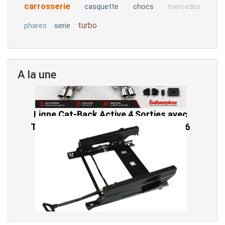
carrosserie
casquette
chocs
mercedes
turbo
serie
phares
A la une
Ligne Cat-Back Active 4 Sorties avec
Tube en H pour Ford Mustang GT & V6
(2015-2023)
2 690,00 € TTC
Console de siège gauche pour BMW Série
3 E46 (hors Cabriolet et CSL) et BMW X3