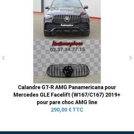
Ligne Cat-Back Active 4 Sorties avec
Tube en H pour Ford Mustang GT & V6
(2015-2023)
2 690,00 € TTC
Calandre GT-R AMG Panamericana pour
Mercedes GLE Facelift (W167/C167) 2019+
pour pare choc AMG line
290,00 € TTC