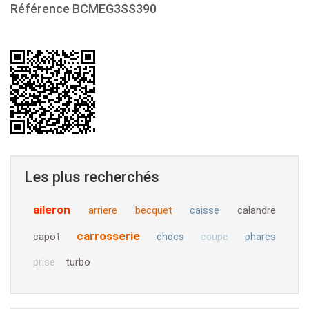
Référence
BCMEG3SS390
Les plus recherchés
aileron
arriere
becquet
calandre
caisse
carrosserie
capot
chocs
coupe
phares
turbo
prise