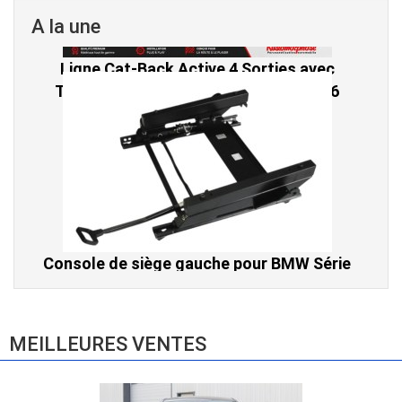
A la une
Console de siège gauche pour BMW Série
3 E46 (hors Cabriolet et CSL) et BMW X3
E83 (2004-2010)
865,00 € TTC
MEILLEURES VENTES