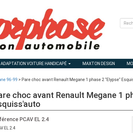
ADAPTATION VOITURE HANDICAPÉ
MAXTON DESIGN
MO
ne 96-99
> Pare choc avant Renault Megane 1 phase 2 "Elypse" Esqui
are choc avant Renault Megane 1 ph
squiss'auto
férence
PCAV EL 2.4
V EL 2.4