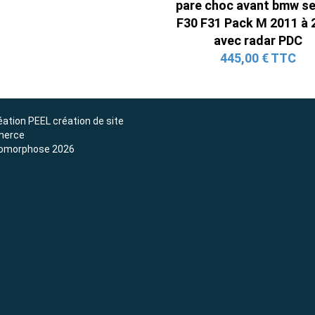
pare choc avant bmw se
F30 F31 Pack M 2011 à 
avec radar PDC
445,00 € TTC
éation
PEEL création de site
erce
omorphose 2026