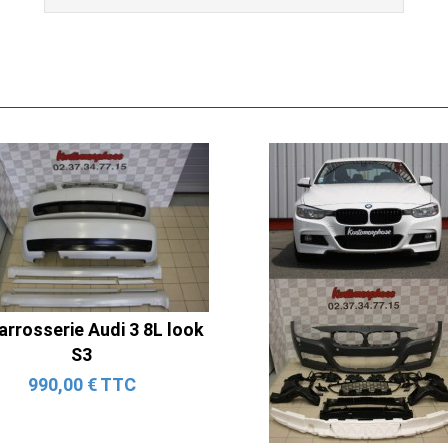
CSL) et BMW X3 E83 (2004-2010)
865,00 € TTC
Ligne Cat-Back Active 4 Sorties
avec Tube en H pour Ford Mustang
arrosserie Audi 3 8L look
GT & V6 (2015-2023)
S3
2 690,00 € TTC
990,00 € TTC