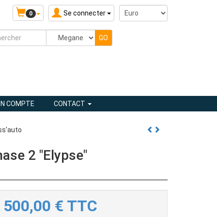
Se connecter
0
N COMPTE
CONTACT
ss'auto
ase 2 "Elypse"
500,00
€
TTC