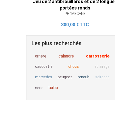
Jeu de 2 antibrouillards et de 2 longue
portées ronds
PH4MEGANE
300,00 € TTC
Les plus recherchés
carrosserie
arriere
calandre
casquette
chocs
eclairage
peugeot
renault
mercedes
scirocco
turbo
serie