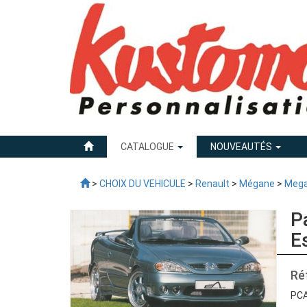
CATALOGUE
NOUVEAUTÉS
>
CHOIX DU VEHICULE
>
Renault
>
Mégane
>
Mega
P
E
Ré
PCA