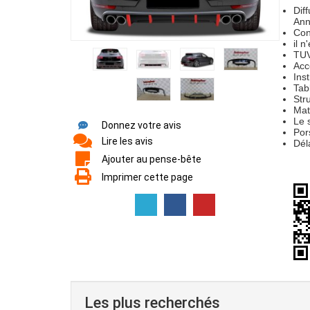
Dif
Ann
Con
il 
TUV
Acc
Inst
Tab
Str
Mat
Le 
Donnez votre avis
Por
Lire les avis
Dél
Ajouter au pense-bête
Imprimer cette page
Les plus recherchés