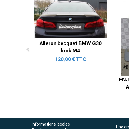
Aileron becquet BMW G30
look M4
120,00 € TTC
ENJ
A
Informations légales
Une cr