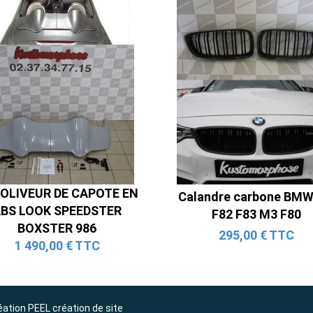
Ligne Cat-Back Active 4 Sorties
avec Tube en H pour Ford Mustang
GT & V6 (2015-2023)
2 690,00 € TTC
OLIVEUR DE CAPOTE EN
Calandre carbone BM
BS LOOK SPEEDSTER
F82 F83 M3 F80
BOXSTER 986
295,00 € TTC
1 490,00 € TTC
éation
PEEL création de site