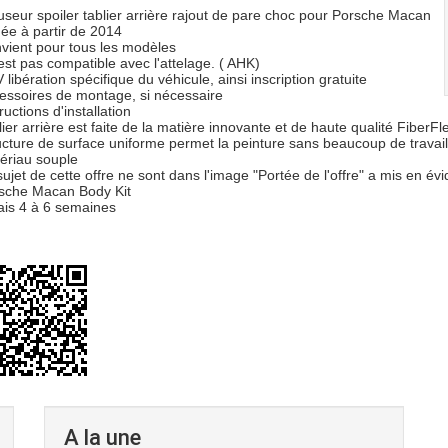
fuseur spoiler tablier arrière rajout de pare choc pour Porsche Macan
ée à partir de 2014
vient pour tous les modèles
n'est pas compatible avec l'attelage. ( AHK)
 libération spécifique du véhicule, ainsi inscription gratuite
essoires de montage, si nécessaire
ructions d'installation
lier arrière est faite de la matière innovante et de haute qualité FiberFl
ucture de surface uniforme permet la peinture sans beaucoup de travail 
ériau souple
sujet de cette offre ne sont dans l'image "Portée de l'offre" a mis en évi
sche Macan Body Kit
ais 4 à 6 semaines
A la une