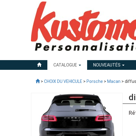
CATALOGUE
NOUVEAUTÉS
>
CHOIX DU VEHICULE
>
Porsche
>
Macan
> diffu
d
Ré