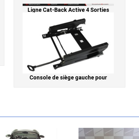
Console de siège gauche pour
BMW Série 3 E46 (hors Cabriolet et
CSL) et BMW X3 E83 (2004-2010)
865,00 € TTC