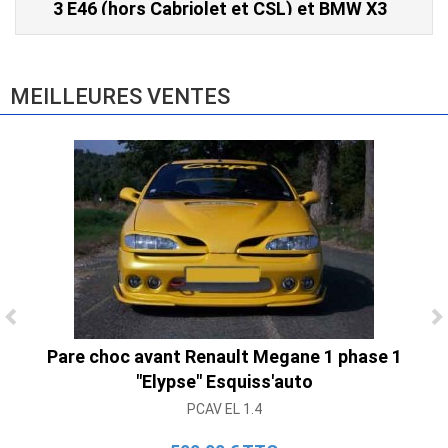
3 E46 (hors Cabriolet et CSL) et BMW X3
E83 (2004-2010)
865,00 € TTC
MEILLEURES VENTES
Ligne Cat-Back Active 4 Sorties avec
Tube en H pour Ford Mustang GT & V6
Pare choc avant Renault Megane 1 phase 1
(2015-2023)
"Elypse" Esquiss'auto
2 690,00 € TTC
PCAV EL 1.4