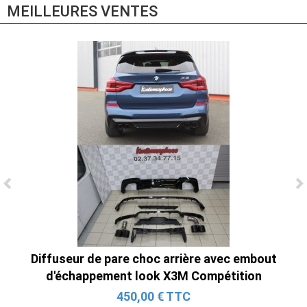
MEILLEURES VENTES
Ligne Cat-Back Active 4 Sorties avec
Tube en H pour Ford Mustang GT & V6
(2015-2023)
2 690,00 € TTC
Diffuseur de pare choc arrière avec embout
d'échappement look X3M Compétition
450,00 € TTC