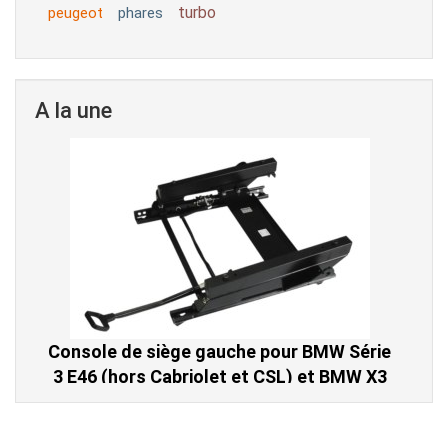
turbo
peugeot
phares
A la une
Console de siège gauche pour BMW Série
3 E46 (hors Cabriolet et CSL) et BMW X3
E83 (2004-2010)
865,00 € TTC