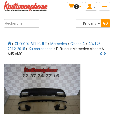
0
>
CHOIX DU VEHICULE
>
Mercedes
>
Classe A
>
A W176
2012-2015
>
Kit carrosserie
> Diffuseur Mercedes classe A
A45 AMG