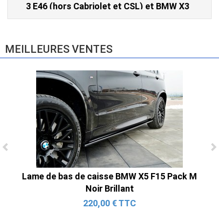
3 E46 (hors Cabriolet et CSL) et BMW X3
E83 (2004-2010)
865,00 € TTC
MEILLEURES VENTES
Ligne Cat-Back Active 4 Sorties avec
Tube en H pour Ford Mustang GT & V6
Lame de bas de caisse BMW X5 F15 Pack M
(2015-2023)
Noir Brillant
2 690,00 € TTC
220,00 € TTC