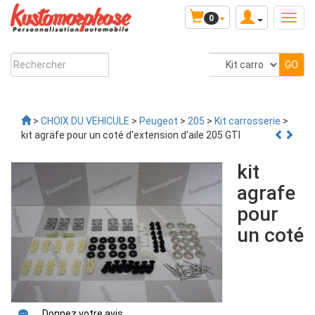
0
>
CHOIX DU VEHICULE
>
Peugeot
>
205
>
Kit carrosserie
>
kit agrafe pour un coté d'extension d'aile 205 GTI
kit
agrafe
pour
un coté
Donnez votre avis