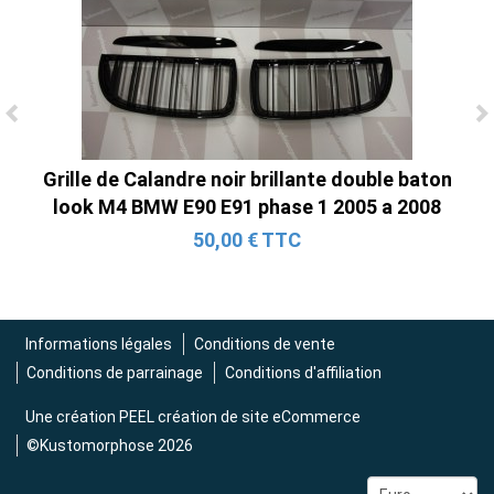
Ligne Cat-Back Active 4 Sorties avec
Tube en H pour Ford Mustang GT & V6
Grille de Calandre noir brillante double baton
(2015-2023)
look M4 BMW E90 E91 phase 1 2005 a 2008
2 690,00 € TTC
50,00 € TTC
Informations légales
Conditions de vente
Conditions de parrainage
Conditions d'affiliation
Une création
PEEL création de site eCommerce
©Kustomorphose 2026