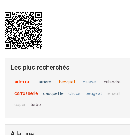
Les plus recherchés
aileron
arriere
becquet
calandre
caisse
carrosserie
casquette
chocs
peugeot
renault
turbo
super
A la une