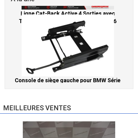
Console de siège gauche pour BMW Série
3 E46 (hors Cabriolet et CSL) et BMW X3
E83 (2004-2010)
865,00 € TTC
MEILLEURES VENTES