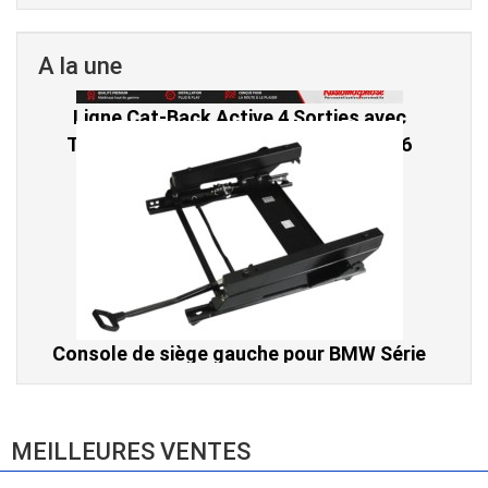
A la une
Console de siège gauche pour BMW Série
3 E46 (hors Cabriolet et CSL) et BMW X3
E83 (2004-2010)
865,00 € TTC
MEILLEURES VENTES