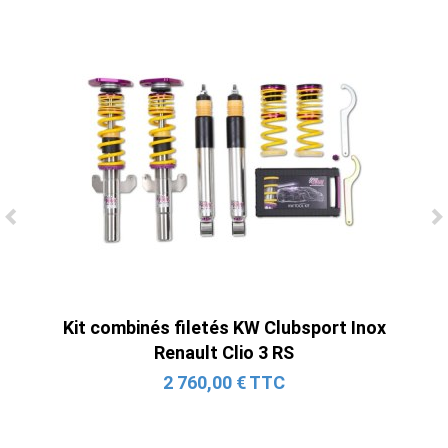
Ligne Cat-Back Active 4 Sorties avec
Tube en H pour Ford Mustang GT & V6
(2015-2023)
2 690,00 € TTC
Kit combinés filetés KW Clubsport Inox
Renault Clio 3 RS
2 760,00 € TTC