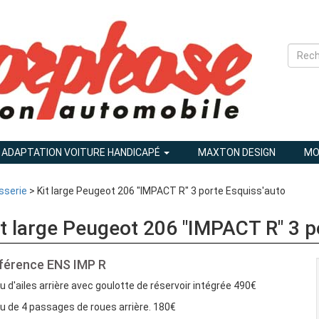
ADAPTATION VOITURE HANDICAPÉ
MAXTON DESIGN
MO
osserie
> Kit large Peugeot 206 "IMPACT R" 3 porte Esquiss'auto
it large Peugeot 206 "IMPACT R" 3 p
férence
ENS IMP R
eu d'ailes arrière avec goulotte de réservoir intégrée 490€
eu de 4 passages de roues arrière. 180€