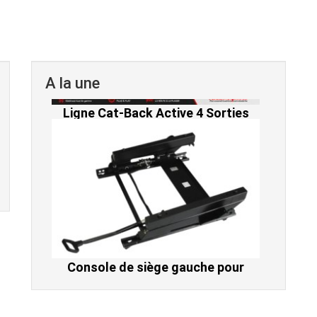
A la une
Console de siège gauche pour
BMW Série 3 E46 (hors Cabriolet et
CSL) et BMW X3 E83 (2004-2010)
865,00 € TTC