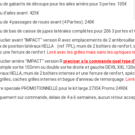
eu de gabarits de découpe pour les ailes arrière pour 3 portes. 105€
eu d'ailes avant. 425€
eu de 4 passages de roues avant (4 Parties). 240€
eu de bas de caisse de jupes latérales complètes pour 206 3 portes et
ouclier avant "IMPACT" version R avec emplacements de 2 antibrouilla
x de position latéraux HELLA (ref. FPL), muni de 2 boîtiers de renfort, 
c une ferrure de renfort.
Livré avec les grilles mais sans les optiques n
ouclier arrière "IMPACT" version R
preciser a la commande quel type 
simple sortie 102mm ou double sortie droite et gauche DEVIL XXL 12
éraux HELLA, muni de 2 boîtiers internes et une ferrure de renfort, spéc
 grilles, caches grilles internes et bague d'anneau de remorquage.
Livr
re speciale PROMOTIONNELLE pour le kit large 2735€ Promo 2490€
quement sur commande, delais de 4 a 6 semaines, aucun retour acc