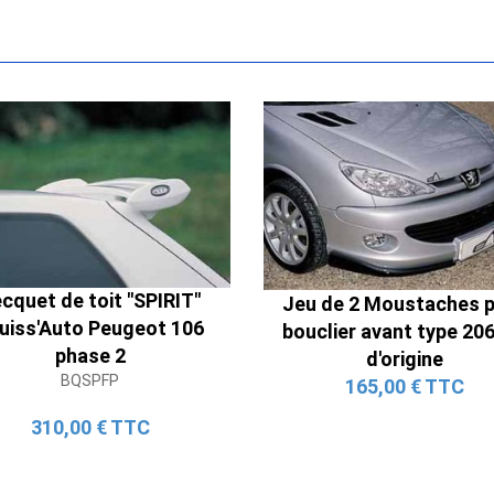
Ligne Cat-Back Active 4 Sorties
avec Tube en H pour Ford Mustang
cquet de toit "SPIRIT"
Jeu de 2 Moustaches 
GT & V6 (2015-2023)
uiss'Auto Peugeot 106
bouclier avant type 20
2 690,00 € TTC
phase 2
d'origine
BQSPFP
165,00 € TTC
310,00 € TTC