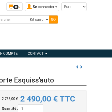
Se connecter
0
N COMPTE
CONTACT
orte Esquiss'auto
2 490,00
€
TTC
2 735,00 €
Quantité :