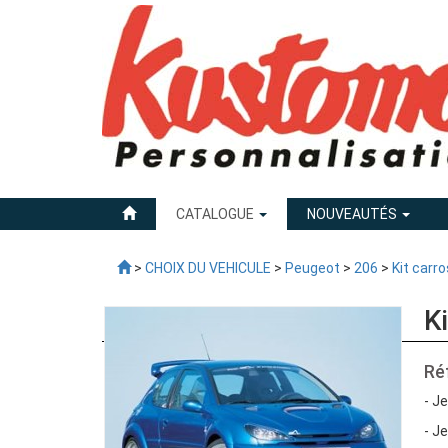
CATALOGUE
NOUVEAUTÉS
>
CHOIX DU VEHICULE
>
Peugeot
>
206
>
Kit carr
K
Ré
- J
- J