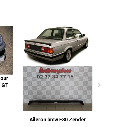
pour
6 GT
Aileron bmw E30 Zender