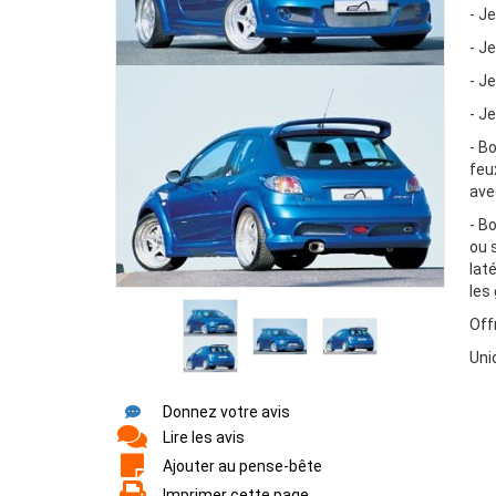
- J
- J
- J
- J
- B
feu
ave
- B
ou 
lat
les
Off
Uni
Donnez votre avis
Lire les avis
Ajouter au pense-bête
Imprimer cette page