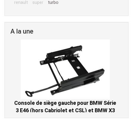
turbo
renault
super
A la une
Console de siège gauche pour BMW Série
3 E46 (hors Cabriolet et CSL) et BMW X3
E83 (2004-2010)
865,00 € TTC