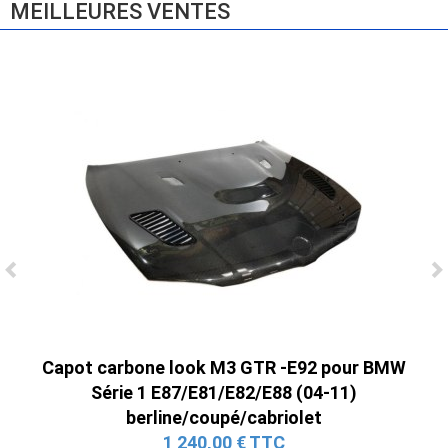
MEILLEURES VENTES
Ligne Cat-Back Active 4 Sorties avec
Tube en H pour Ford Mustang GT & V6
(2015-2023)
2 690,00 € TTC
Capot carbone look M3 GTR -E92 pour BMW
Série 1 E87/E81/E82/E88 (04-11)
berline/coupé/cabriolet
1 240,00 € TTC