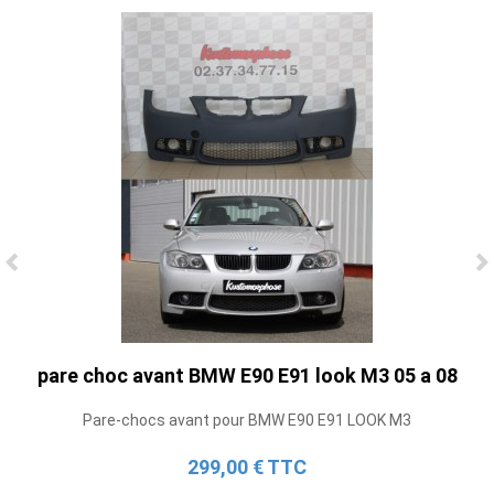
Ligne Cat-Back Active 4 Sorties avec
Tube en H pour Ford Mustang GT & V6
(2015-2023)
2 690,00 € TTC
pare choc avant BMW E90 E91 look M3 05 a 08
Pare-chocs avant pour BMW E90 E91 LOOK M3
299,00 € TTC