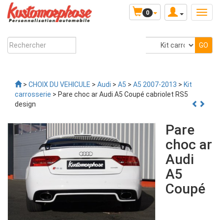
0
>
CHOIX DU VEHICULE
>
Audi
>
A5
>
A5 2007-2013
>
Kit
carrosserie
> Pare choc ar Audi A5 Coupé cabriolet RS5
design
Pare
choc ar
Audi
A5
Coupé