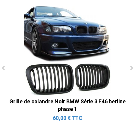
Ligne Cat-Back Active 4 Sorties avec
Tube en H pour Ford Mustang GT & V6
(2015-2023)
2 690,00 € TTC
Grille de calandre Noir BMW Série 3 E46 berline
phase 1
60,00 € TTC