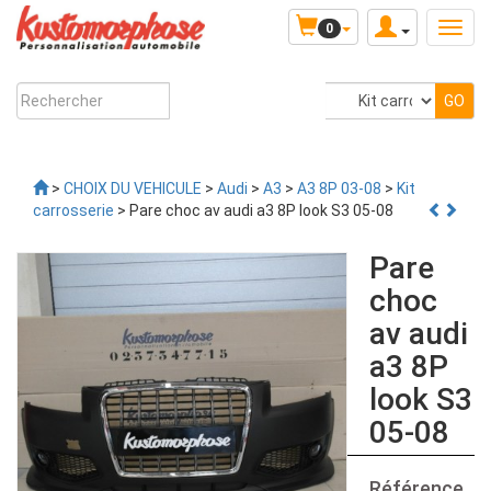
0
>
CHOIX DU VEHICULE
>
Audi
>
A3
>
A3 8P 03-08
>
Kit
carrosserie
> Pare choc av audi a3 8P look S3 05-08
Pare
choc
av audi
a3 8P
look S3
05-08
Référence