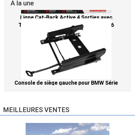
A la une
Console de siège gauche pour BMW Série
3 E46 (hors Cabriolet et CSL) et BMW X3
E83 (2004-2010)
865,00 € TTC
MEILLEURES VENTES