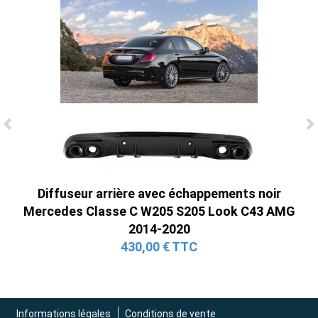
Ligne Cat-Back Active 4 Sorties avec
Tube en H pour Ford Mustang GT & V6
(2015-2023)
2 690,00 € TTC
Diffuseur arrière avec échappements noir
Mercedes Classe C W205 S205 Look C43 AMG
2014-2020
430,00 € TTC
Informations légales
Conditions de vente