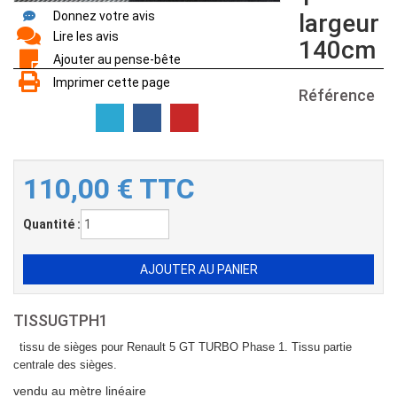
largeur
Donnez votre avis
Lire les avis
140cm
Ajouter au pense-bête
Imprimer cette page
Référence
110,00
€
TTC
Quantité :
TISSUGTPH1
tissu de sièges pour Renault 5 GT TURBO Phase 1. T
issu partie
centrale des sièges.
vendu au mètre linéaire