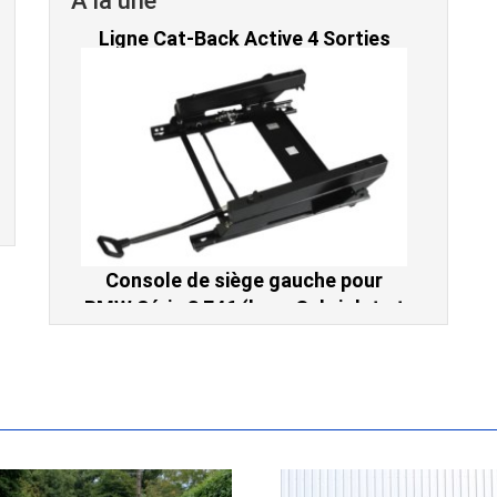
A la une
Console de siège gauche pour
BMW Série 3 E46 (hors Cabriolet et
CSL) et BMW X3 E83 (2004-2010)
865,00 € TTC