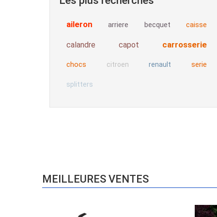
Les plus recherchés
aileron
arriere
becquet
caisse
carrosserie
calandre
capot
chocs
serie
citroen
renault
splitters
MEILLEURES VENTES