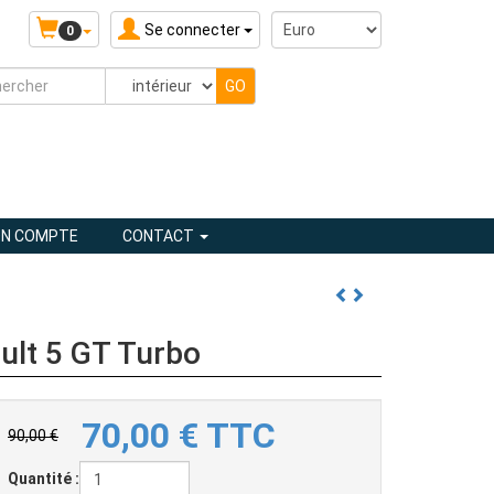
Se connecter
0
N COMPTE
CONTACT
ult 5 GT Turbo
70,00
€
TTC
90,00 €
Quantité :