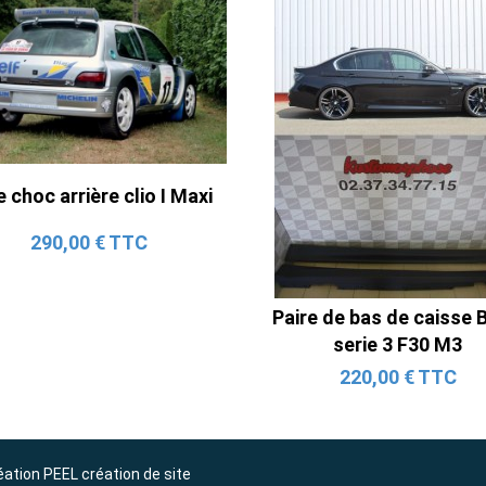
Ligne Cat-Back Active 4 Sorties
avec Tube en H pour Ford Mustang
GT & V6 (2015-2023)
 choc arrière clio I Maxi
2 690,00 € TTC
290,00 € TTC
Paire de bas de caisse
serie 3 F30 M3
220,00 € TTC
éation
PEEL création de site