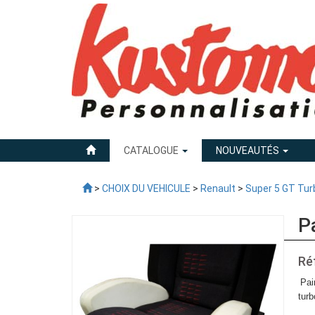
CATALOGUE
NOUVEAUTÉS
>
CHOIX DU VEHICULE
>
Renault
>
Super 5 GT Tur
P
Ré
Pai
tur