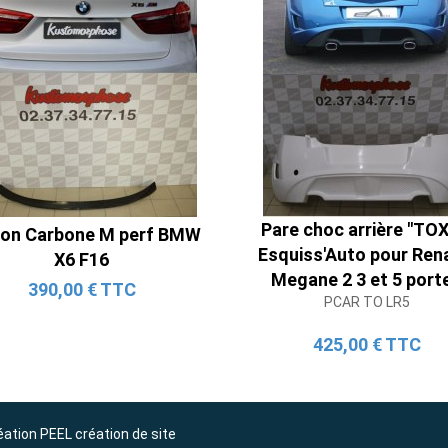
Ligne Cat-Back Active 4 Sorties
avec Tube en H pour Ford Mustang
GT & V6 (2015-2023)
2 690,00 € TTC
Pare choc arrière "TOX
ron Carbone M perf BMW
Esquiss'Auto pour Ren
X6 F16
Megane 2 3 et 5 port
390,00 € TTC
PCAR TO LR5
425,00 € TTC
éation
PEEL création de site