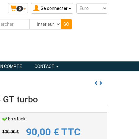
Se connecter
0
N COMPTE
CONTACT
5 GT turbo
En stock
90,00
€
TTC
100,00 €