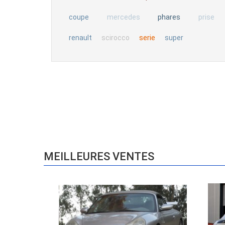
phares
coupe
mercedes
prise
serie
renault
scirocco
super
MEILLEURES VENTES