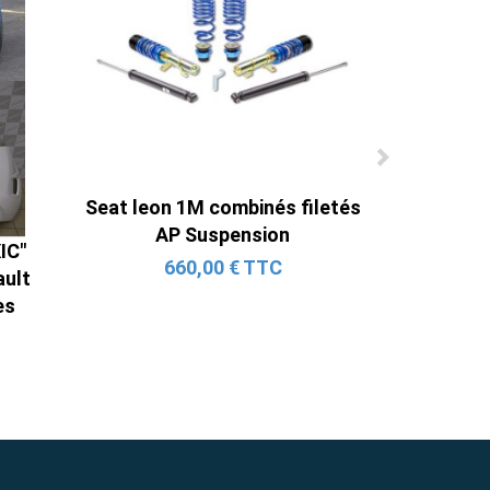
Seat leon 1M combinés filetés
AP Suspension
IC"
660,00 € TTC
ault
es