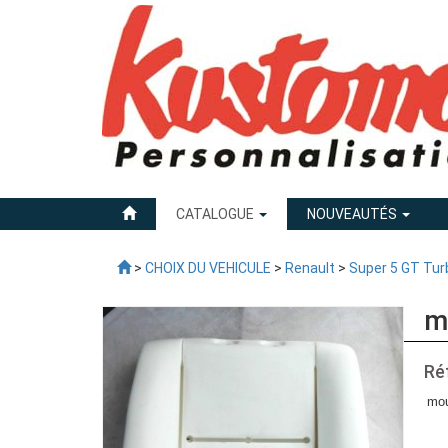
CATALOGUE
NOUVEAUTÉS
>
CHOIX DU VEHICULE
>
Renault
>
Super 5 GT Tur
m
Ré
mou