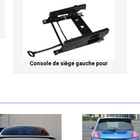
Console de siège gauche pour
BMW Série 3 E46 (hors Cabriolet et
CSL) et BMW X3 E83 (2004-2010)
865,00 € TTC