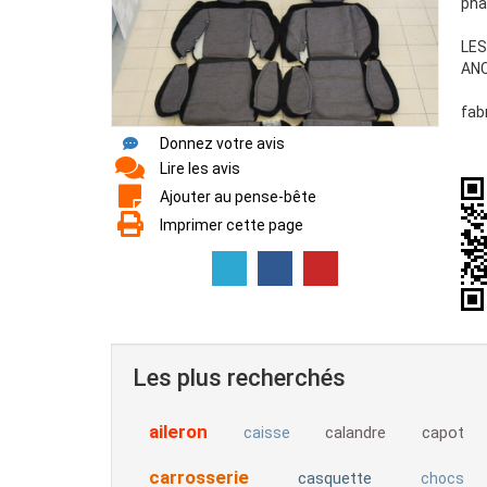
pha
LES
AN
fab
Donnez votre avis
Lire les avis
Ajouter au pense-bête
Imprimer cette page
Les plus recherchés
aileron
calandre
capot
caisse
carrosserie
casquette
chocs