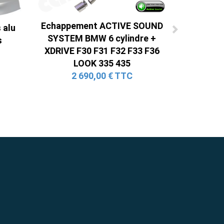
Echappement ACTIVE SOUND
 alu
SYSTEM BMW 6 cylindre +
s
XDRIVE F30 F31 F32 F33 F36
LOOK 335 435
2 690,00 € TTC