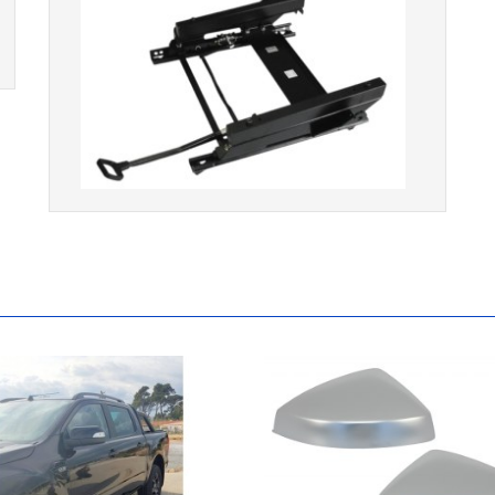
Console de siège gauche pour
BMW Série 3 E46 (hors Cabriolet et
CSL) et BMW X3 E83 (2004-2010)
865,00 € TTC