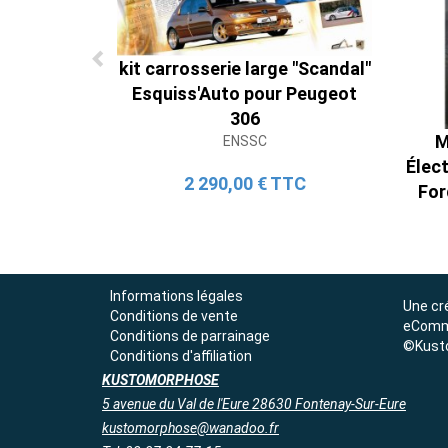
kit carrosserie large "Scandal"
Esquiss'Auto pour Peugeot
306
M
ENSSC
Élect
2 290,00 € TTC
For
Informations légales
Une cr
Conditions de vente
eComm
Conditions de parrainage
©Kust
Conditions d'affiliation
KUSTOMORPHOSE
5 avenue du Val de l'Eure 28630 Fontenay-Sur-Eure
kustomorphose@wanadoo.fr