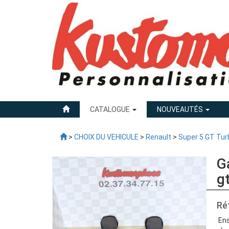
CATALOGUE
NOUVEAUTÉS
>
CHOIX DU VEHICULE
>
Renault
>
Super 5 GT Tur
G
g
Ré
Ens