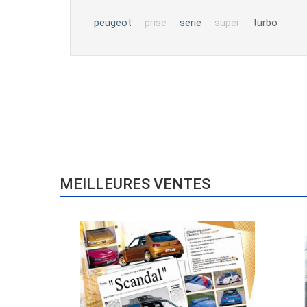
peugeot
serie
turbo
prise
super
MEILLEURES VENTES