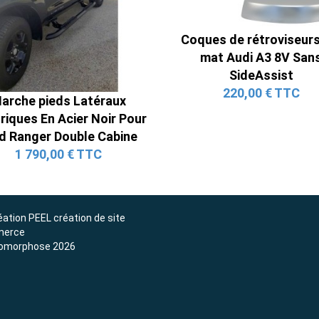
Ligne Cat-Back Active 4 Sorties
avec Tube en H pour Ford Mustang
Coques de rétroviseurs
GT & V6 (2015-2023)
mat Audi A3 8V San
2 690,00 € TTC
SideAssist
220,00 € TTC
arche pieds Latéraux
riques En Acier Noir Pour
d Ranger Double Cabine
1 790,00 € TTC
éation
PEEL création de site
erce
omorphose 2026