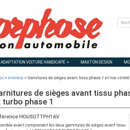
ADAPTATION VOITURE HANDICAPÉ
MAXTON DESIGN
MO
bo
>
intérieur
> Garnitures de sièges avant tissu phase 1 et noir côtelé
arnitures de sièges avant tissu phas
t turbo phase 1
férence
HOUSGTTPH1AV
emble avant comprenant les deux garnitures de sièges avant tissu