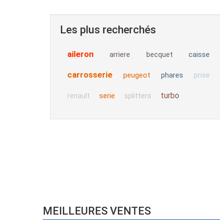
Les plus recherchés
aileron
arriere
becquet
caisse
carrosserie
peugeot
phares
prise
turbo
serie
renault
splitters
MEILLEURES VENTES