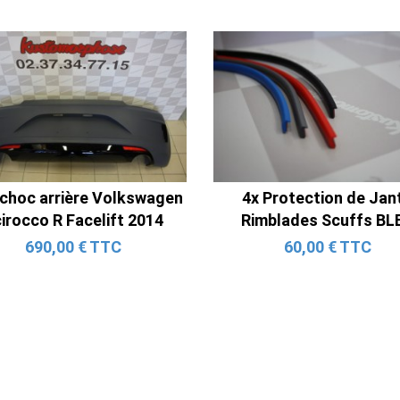
Ligne Cat-Back Active 4 Sorties
avec Tube en H pour Ford Mustang
 choc arrière Volkswagen
4x Protection de Jan
GT & V6 (2015-2023)
irocco R Facelift 2014
Rimblades Scuffs BL
2 690,00 € TTC
690,00 € TTC
60,00 € TTC