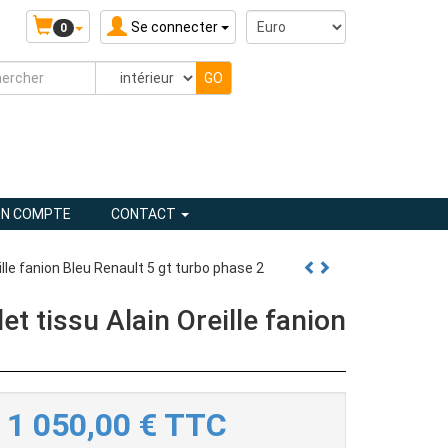
Se connecter
0
N COMPTE
CONTACT
lle fanion Bleu Renault 5 gt turbo phase 2
t tissu Alain Oreille fanion
1 050,00
€
TTC