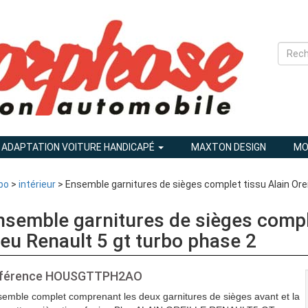
ADAPTATION VOITURE HANDICAPÉ
MAXTON DESIGN
MO
bo
>
intérieur
> Ensemble garnitures de sièges complet tissu Alain Orei
nsemble garnitures de sièges comple
leu Renault 5 gt turbo phase 2
férence
HOUSGTTPH2AO
emble complet comprenant les deux garnitures de sièges avant et la