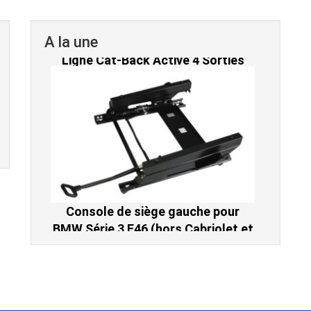
A la une
Console de siège gauche pour
BMW Série 3 E46 (hors Cabriolet et
CSL) et BMW X3 E83 (2004-2010)
865,00 € TTC