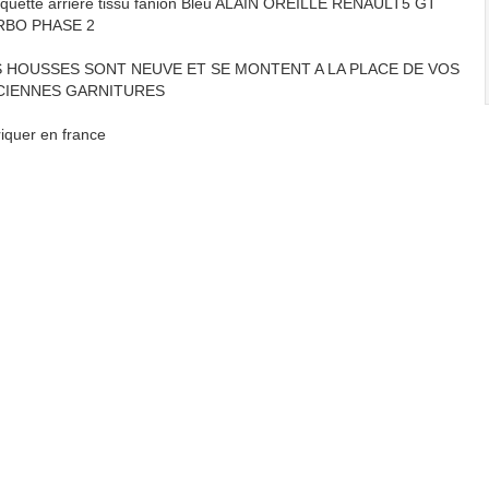
quette arrière tissu fanion Bleu ALAIN OREILLE RENAULT5 GT
RBO PHASE 2
S HOUSSES SONT NEUVE ET SE MONTENT A LA PLACE DE VOS
CIENNES GARNITURES
riquer en france