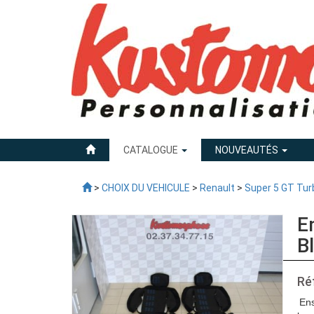
CATALOGUE
NOUVEAUTÉS
>
CHOIX DU VEHICULE
>
Renault
>
Super 5 GT Tur
E
B
Ré
Ens