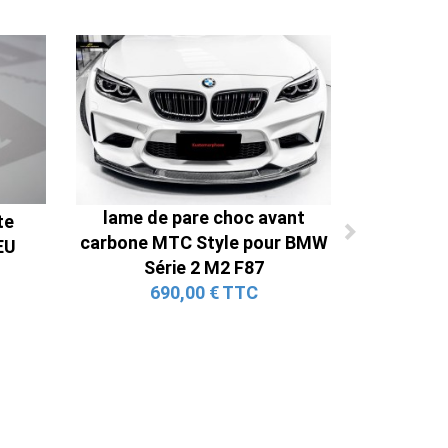
lame de pare choc avant
te
carbone MTC Style pour BMW
EU
Série 2 M2 F87
690,00 € TTC